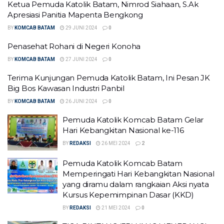
Ketua Pemuda Katolik Batam, Nimrod Siahaan, S.Ak
Apresiasi Panitia Mapenta Bengkong
BY
KOMCAB BATAM
29 JUNI 2024
0
Penasehat Rohani di Negeri Konoha
BY
KOMCAB BATAM
27 JUNI 2024
0
Terima Kunjungan Pemuda Katolik Batam, Ini Pesan JK
Big Bos Kawasan Industri Panbil
BY
KOMCAB BATAM
26 JUNI 2024
0
Pemuda Katolik Komcab Batam Gelar
Hari Kebangkitan Nasional ke-116
BY
REDAKSI
26 MEI 2024
2
Pemuda Katolik Komcab Batam
Memperingati Hari Kebangkitan Nasional
yang diramu dalam rangkaian Aksi nyata
Kursus Kepemimpinan Dasar (KKD)
BY
REDAKSI
21 MEI 2024
0