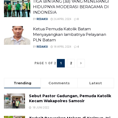
TIGA BINTANG (3B) YANG MENERANGI
HIDUPNYA MODERASI BERAGAMA DI
INDONESIA
BY
REDAKSI
26 APRIL 2024
0
Ketua Pemuda Katolik Batam
Menyayangkan lambatnya Pelayanan
PLN Batam
BY
REDAKSI
18 APRIL 2024
4
1
2
PAGE 1 OF 2
Trending
Comments
Latest
Sebut Pastor Gadungan, Pemuda Katolik
Kecam Wakapolres Samosir
18 JUNI 2022