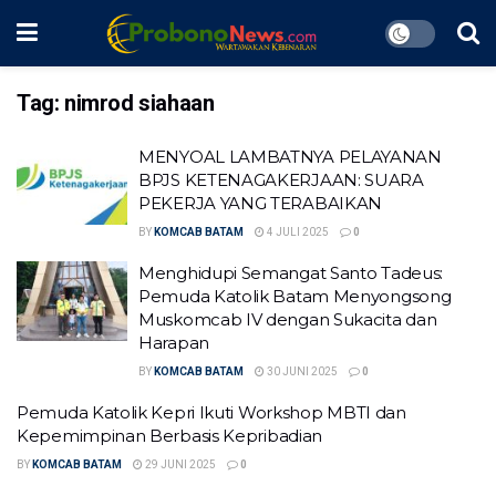
Tag:
nimrod siahaan
MENYOAL LAMBATNYA PELAYANAN
BPJS KETENAGAKERJAAN: SUARA
PEKERJA YANG TERABAIKAN
BY
KOMCAB BATAM
4 JULI 2025
0
Menghidupi Semangat Santo Tadeus:
Pemuda Katolik Batam Menyongsong
Muskomcab IV dengan Sukacita dan
Harapan
BY
KOMCAB BATAM
30 JUNI 2025
0
Pemuda Katolik Kepri Ikuti Workshop MBTI dan
Kepemimpinan Berbasis Kepribadian
BY
KOMCAB BATAM
29 JUNI 2025
0