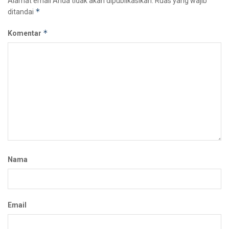
Alamat email Anda tidak akan dipublikasikan.
Ruas yang wajib
*
ditandai
*
Komentar
Nama
Email