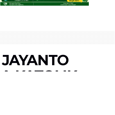
Y JAYANTO
DA KATOLIK
GPINANG”