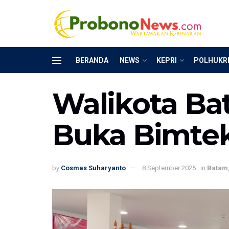
BERANDA
NEWS
KEPRI
POLHUKR
Walikota Ba
Buka Bimtek
by
Cosmas Suharyanto
8 September 2025
in
Batam