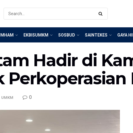
IMHAM
EKBISUMKM
SOSBUD
SAINTEKES
GAYA H
tam Hadir di Ka
 Perkoperasian 
0
,
UMKM