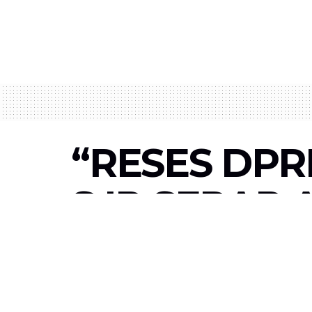
“RESES DPR
S.IP SERAP
DAN MASYA
by
Komcab Batam
25 Agustus 2025
in
News