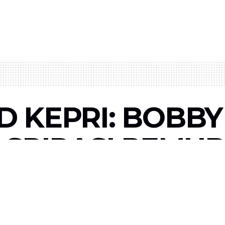
D KEPRI: BOBB
 ASPIRASI PEMU
RAKAT TANJUN
0