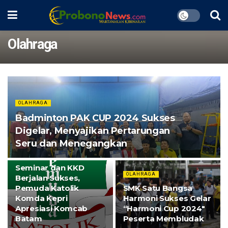
Olahraga
OLAHRAGA
Badminton PAK CUP 2024 Sukses
Digelar, Menyajikan Pertarungan
Seru dan Menegangkan
BATAM
Seminar dan KKD
OLAHRAGA
Berjalan Sukses,
Pemuda Katolik
SMK Satu Bangsa
Komda Kepri
Harmoni Sukses Gelar
Apresiasi Komcab
“Harmoni Cup 2024″
Batam
Peserta Membludak