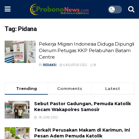
Tag:
Pidana
Pekerja Migran Indonesia Diduga Dipungli
Oknum Petugas KKP Pelabuhan Batam
Centre
BY
REDAKSI
6 AGUSTUS 2022
0
Trending
Comments
Latest
Sebut Pastor Gadungan, Pemuda Katolik
Kecam Wakapolres Samosir
18 JUNI 2022
Terkait Perusakan Makam di Karimun, Ini
Pesan Adem Pemuda Katolik