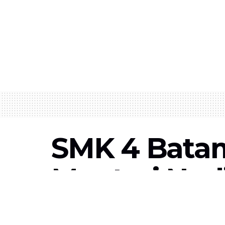
SMK 4 Batam
Menteri Nad
Keterlaluan!