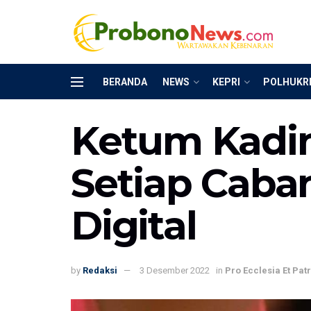
BERANDA
NEWS
KEPRI
POLHUKR
Ketum Kadin
Setiap Caba
Digital
by
Redaksi
3 Desember 2022
in
Pro Ecclesia Et Patr