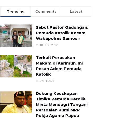
Trending
Comments
Latest
Sebut Pastor Gadungan,
Pemuda Katolik Kecam
Wakapolres Samosir
18 JUNI 2022
Terkait Perusakan
Makam di Karimun, Ini
Pesan Adem Pemuda
Katolik
9 MEI 2022
Dukung Keuskupan
Timika Pemuda Katolik
Minta Mendagri Tangani
Persoalan Kursi MRP
Pokja Agama Papua