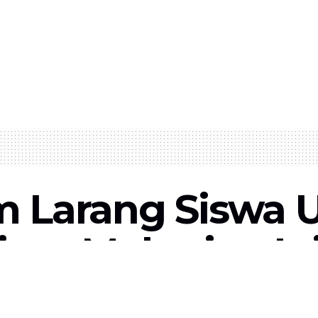
 Larang Siswa U
iem Makarim: In