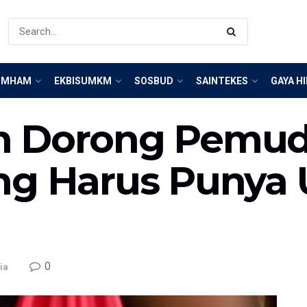
IMHAM
EKBISUMKM
SOSBUD
SAINTEKES
GAYA H
 Dorong Pemuda
ng Harus Punya U
0
ia