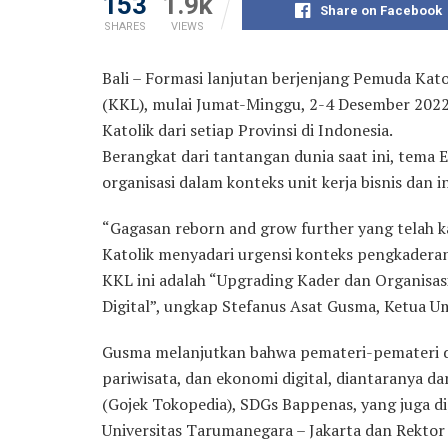
153
1.9k
Share on Facebook
SHARES
VIEWS
Bali – Formasi lanjutan berjenjang Pemuda Kato
(KKL), mulai Jumat-Minggu, 2-4 Desember 2022.
Katolik dari setiap Provinsi di Indonesia.
Berangkat dari tantangan dunia saat ini, tema
organisasi dalam konteks unit kerja bisnis dan i
“Gagasan reborn and grow further yang telah k
Katolik menyadari urgensi konteks pengkaderan 
KKL ini adalah “Upgrading Kader dan Organisasi
Digital”, ungkap Stefanus Asat Gusma, Ketua 
Gusma melanjutkan bahwa pemateri-pemateri d
pariwisata, dan ekonomi digital, diantaranya 
(Gojek Tokopedia), SDGs Bappenas, yang juga d
Universitas Tarumanegara – Jakarta dan Rektor