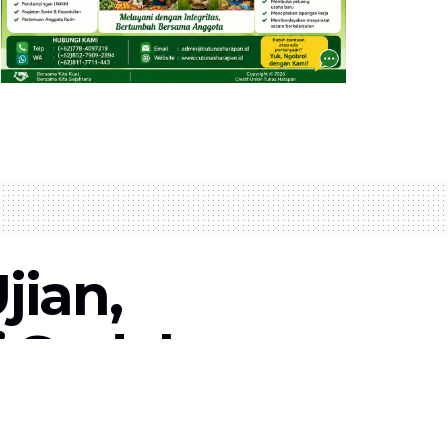
jian,
i Sudah