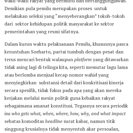
wakil-wakil rakyat yang bermutu dan bertanggungjawab.
Demikian pula pemilu merupakan proses untuk
melakukan seleksi yang “menyeberangkan” tokoh-tokoh
dari sektor kehidupan politik masyarakat ke sektor
pemerintahan yang resmi sifatnya.
Dalam kurun waktu pelaksanaan Pemilu, khususnya pasca
keruntuhan Soeharto, partai tumbuh dengan pesat dan
terus mencari bentuk walaupun
platform
yang ditawarkan
tidak asing lagi di telinga kita, seperti memutar lagu lama
atau berlomba menjual kecap nomor wahid yang
menyingkirkan substansi detail dari konkritisasi kinerja
secara spesifik, tidak fokus pada apa yang akan mereka
kerjakan melalui mesin politik guna kebaikan rakyat
sebagaimana amanat konstitusi. Tegasnya secara periodik
isu
who gets what, when, where, how, why, and what impact
sebatas komoditas
headline
surat kabar, namun titik
singgung krusialnya tidak menyentuh akar persoalan,