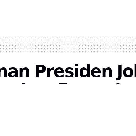
𝗮𝗻 𝗣𝗿𝗲𝘀𝗶𝗱𝗲𝗻 𝗝𝗼
𝗲𝗿𝗮𝗸𝗮𝗻 𝗣𝗲𝗺𝘂𝗱𝗮 
0
ws
,
Opini
,
Pro Ecclesia Et Patria