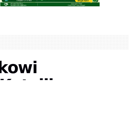
𝗸𝗼𝘄𝗶
𝗮𝘁𝗼𝗹𝗶𝗸