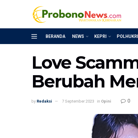
BERANDA
NEWS
KEPRI
POLHUKR
Love Scammi
Berubah Me
0
by
Redaksi
7 September 2023
in
Opini