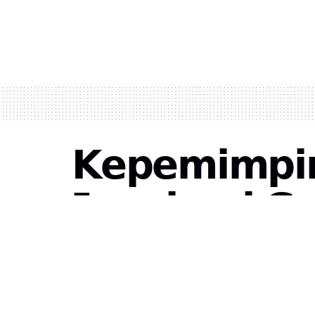
𝗞𝗲𝗽𝗲𝗺𝗶𝗺𝗽𝗶𝗻
𝗜𝗻𝘀𝗽𝗶𝗿𝗮𝘀𝗶 𝗚
by
Redaksi
1 September 2023
in
Liputan Khusus
,
Ne