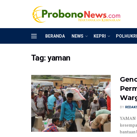
BERANDA
NEWS
KEPRI
POLHUKR
Tag:
yaman
Genc
Perm
War
BY
REDAK
YAMAN - 
kesempa
bantuan b