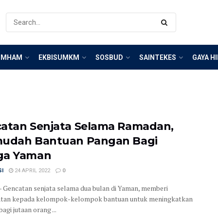
IMHAM
EKBISUMKM
SOSBUD
SAINTEKES
GAYA H
atan Senjata Selama Ramadan,
udah Bantuan Pangan Bagi
ga Yaman
SI
24 APRIL 2022
0
Gencatan senjata selama dua bulan di Yaman, memberi
tan kepada kelompok-kelompok bantuan untuk meningkatkan
agi jutaan orang ...