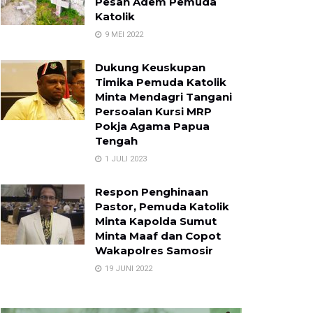
Pesan Adem Pemuda
Katolik
9 MEI 2022
Dukung Keuskupan
Timika Pemuda Katolik
Minta Mendagri Tangani
Persoalan Kursi MRP
Pokja Agama Papua
Tengah
1 JULI 2023
Respon Penghinaan
Pastor, Pemuda Katolik
Minta Kapolda Sumut
Minta Maaf dan Copot
Wakapolres Samosir
19 JUNI 2022