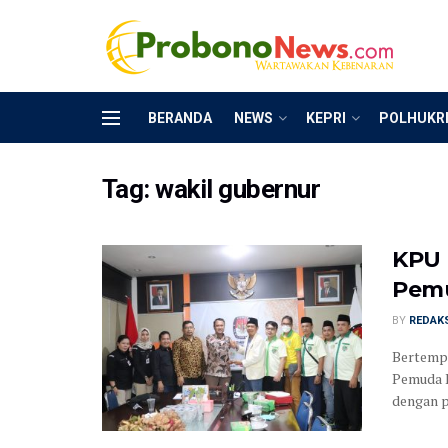
BERANDA
NEWS
KEPRI
POLHUKR
Tag:
wakil gubernur
KPU 
Pemu
BY
REDAK
Bertempa
Pemuda K
dengan pi