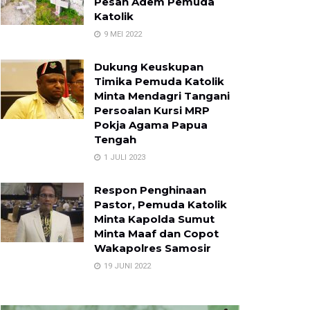
Pesan Adem Pemuda
Katolik
9 MEI 2022
Dukung Keuskupan
Timika Pemuda Katolik
Minta Mendagri Tangani
Persoalan Kursi MRP
Pokja Agama Papua
Tengah
1 JULI 2023
Respon Penghinaan
Pastor, Pemuda Katolik
Minta Kapolda Sumut
Minta Maaf dan Copot
Wakapolres Samosir
19 JUNI 2022