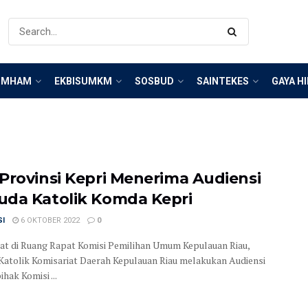
IMHAM
EKBISUMKM
SOSBUD
SAINTEKES
GAYA H
Provinsi Kepri Menerima Audiensi
da Katolik Komda Kepri
SI
6 OKTOBER 2022
0
t di Ruang Rapat Komisi Pemilihan Umum Kepulauan Riau,
atolik Komisariat Daerah Kepulauan Riau melakukan Audiensi
hak Komisi ...