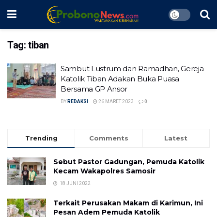
Tag:
tiban
Sambut Lustrum dan Ramadhan, Gereja
Katolik Tiban Adakan Buka Puasa
Bersama GP Ansor
BY
REDAKSI
26 MARET 2023
0
Trending
Comments
Latest
Sebut Pastor Gadungan, Pemuda Katolik
Kecam Wakapolres Samosir
18 JUNI 2022
Terkait Perusakan Makam di Karimun, Ini
Pesan Adem Pemuda Katolik