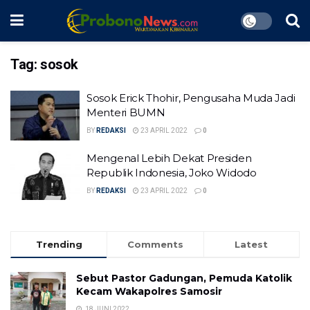
Tag:
sosok
Sosok Erick Thohir, Pengusaha Muda Jadi
Menteri BUMN
BY
REDAKSI
23 APRIL 2022
0
Mengenal Lebih Dekat Presiden
Republik Indonesia, Joko Widodo
BY
REDAKSI
23 APRIL 2022
0
Trending
Comments
Latest
Sebut Pastor Gadungan, Pemuda Katolik
Kecam Wakapolres Samosir
18 JUNI 2022