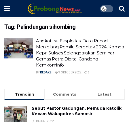
Tag:
Palindungan sihombing
Angkat Isu Eksploitasi Data Pribadi
Menjelang Pemilu Serentak 2024, Komda
Kepri Sukses Selenggarakan Seminar
Gernas Petra Digital Gandeng
Kemkominfo
BY
REDAKSI
9 OKTOBER 2022
0
Trending
Comments
Latest
Sebut Pastor Gadungan, Pemuda Katolik
Kecam Wakapolres Samosir
18 JUNI 2022