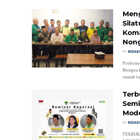
Meng
Sila
Koma
Nong
BY
REDAK
Probonon
Nongsa 
ramah ta
Ter
Semi
Mode
BY
REDAK
TERBUK