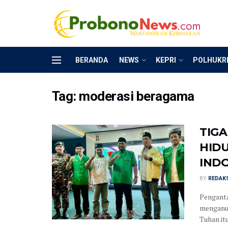
BERANDA
NEWS
KEPRI
POLHUKR
Tag:
moderasi beragama
TIGA
HID
IND
BY
REDAK
Penganta
menganut
Tuhan itu 