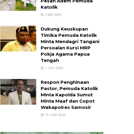
Pesan Adem Pemuda
Katolik
9 MEI 2022
Dukung Keuskupan
Timika Pemuda Katolik
Minta Mendagri Tangani
Persoalan Kursi MRP
Pokja Agama Papua
Tengah
1 JULI 2023
Respon Penghinaan
Pastor, Pemuda Katolik
Minta Kapolda Sumut
Minta Maaf dan Copot
Wakapolres Samosir
19 JUNI 2022