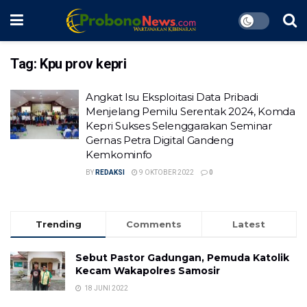
Tag:
Kpu prov kepri
Angkat Isu Eksploitasi Data Pribadi
Menjelang Pemilu Serentak 2024, Komda
Kepri Sukses Selenggarakan Seminar
Gernas Petra Digital Gandeng
Kemkominfo
BY
REDAKSI
9 OKTOBER 2022
0
Trending
Comments
Latest
Sebut Pastor Gadungan, Pemuda Katolik
Kecam Wakapolres Samosir
18 JUNI 2022