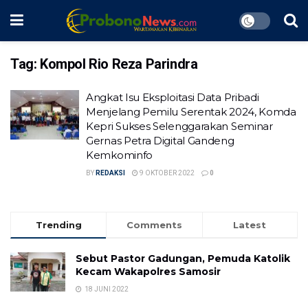
Tag:
Kompol Rio Reza Parindra
Angkat Isu Eksploitasi Data Pribadi
Menjelang Pemilu Serentak 2024, Komda
Kepri Sukses Selenggarakan Seminar
Gernas Petra Digital Gandeng
Kemkominfo
BY
REDAKSI
9 OKTOBER 2022
0
Trending
Comments
Latest
Sebut Pastor Gadungan, Pemuda Katolik
Kecam Wakapolres Samosir
18 JUNI 2022