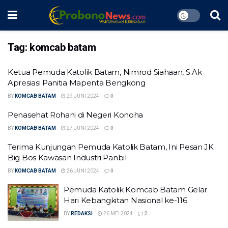
Tag:
komcab batam
Ketua Pemuda Katolik Batam, Nimrod Siahaan, S.Ak
Apresiasi Panitia Mapenta Bengkong
BY
KOMCAB BATAM
29 JUNI 2024
0
Penasehat Rohani di Negeri Konoha
BY
KOMCAB BATAM
27 JUNI 2024
0
Terima Kunjungan Pemuda Katolik Batam, Ini Pesan JK
Big Bos Kawasan Industri Panbil
BY
KOMCAB BATAM
26 JUNI 2024
0
Pemuda Katolik Komcab Batam Gelar
Hari Kebangkitan Nasional ke-116
BY
REDAKSI
26 MEI 2024
2