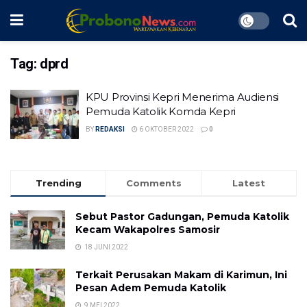
Tag:
dprd
KPU Provinsi Kepri Menerima Audiensi
Pemuda Katolik Komda Kepri
BY
REDAKSI
6 OKTOBER 2022
0
Trending
Comments
Latest
Sebut Pastor Gadungan, Pemuda Katolik
Kecam Wakapolres Samosir
18 JUNI 2022
Terkait Perusakan Makam di Karimun, Ini
Pesan Adem Pemuda Katolik
9 MEI 2022