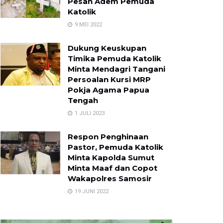
Pesan Adem Pemuda
Katolik
9 MEI 2022
Dukung Keuskupan
Timika Pemuda Katolik
Minta Mendagri Tangani
Persoalan Kursi MRP
Pokja Agama Papua
Tengah
1 JULI 2023
Respon Penghinaan
Pastor, Pemuda Katolik
Minta Kapolda Sumut
Minta Maaf dan Copot
Wakapolres Samosir
19 JUNI 2022