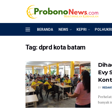
BERANDA
NEWS
KEPRI
POLHUKR
Tag:
dprd kota batam
Diha
Evy 
Kont
BY
REDAK
Perhelat
banyak i