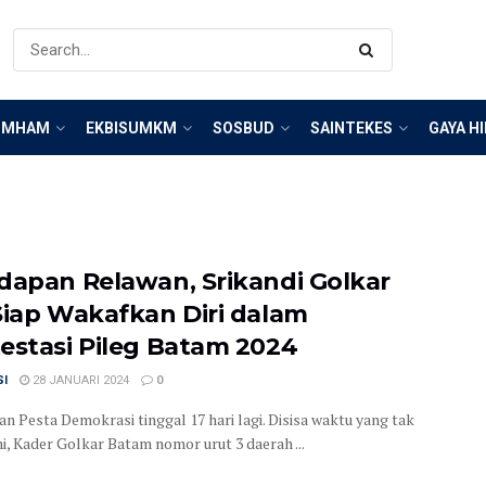
IMHAM
EKBISUMKM
SOSBUD
SAINTEKES
GAYA H
dapan Relawan, Srikandi Golkar
Siap Wakafkan Diri dalam
estasi Pileg Batam 2024
SI
28 JANUARI 2024
0
an Pesta Demokrasi tinggal 17 hari lagi. Disisa waktu yang tak
ni, Kader Golkar Batam nomor urut 3 daerah ...