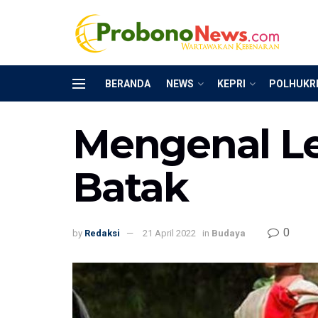
BERANDA
NEWS
KEPRI
POLHUKR
Mengenal Le
Batak
0
by
Redaksi
21 April 2022
in
Budaya