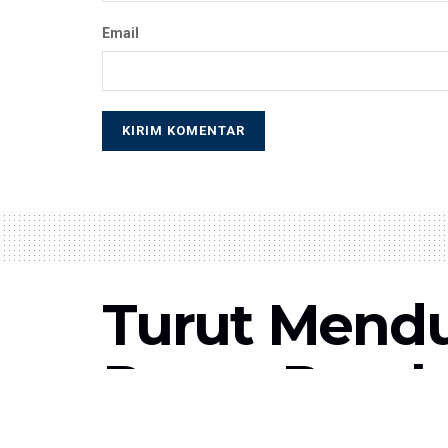
Email
Turut Mendu
Romo Pasch
Bersatu Kep