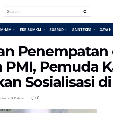
IMHAM
EKBISUMKM
SOSBUD
SAINTEKES
GAYA H
gan Penempatan
 PMI, Pemuda Ka
an Sosialisasi d
0
clesia Et Patria