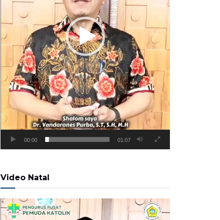
00:00
01:07
Video Natal
Pemutar
Video