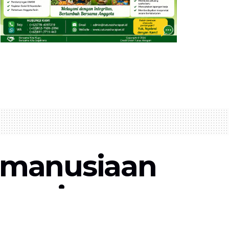
emanusiaan
anesia
p