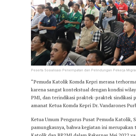
Peserta Sosialisasi Penempatan dan Pelindungan Pekerja Migran
“Pemuda Katolik Komda Kepri merasa terhorma
karena sangat kontekstual dengan kondisi wila
PMI, dan terindikasi praktek-praktek sindikas
amanat Ketua Komda Kepri Dr. Vandarones Purba
Ketua Umum Pengurus Pusat Pemuda Katolik, 
pamungkasnya, bahwa kegiatan ini merupakan t
Katolik dan BP2MI dalam Rakernas Mei 2022 ya