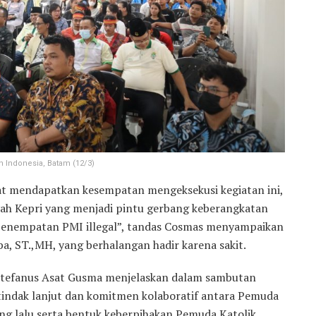
 Indonesia, Batam (12/3)
t mendapatkan kesempatan mengeksekusi kegiatan ini,
yah Kepri yang menjadi pintu gerbang keberangkatan
i penempatan PMI illegal”, tandas Cosmas menyampaikan
, ST.,MH, yang berhalangan hadir karena sakit.
Stefanus Asat Gusma menjelaskan dalam sambutan
indak lanjut dan komitmen kolaboratif antara Pemuda
ng lalu serta bentuk keberpihakan Pemuda Katolik