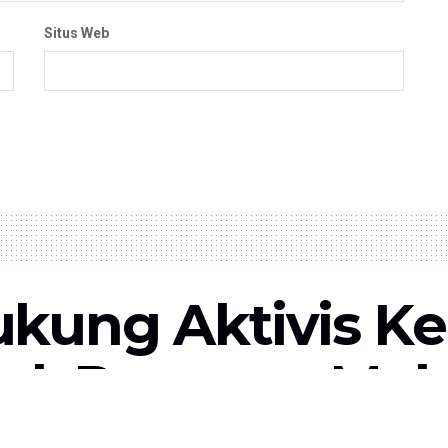
Situs Web
kung Aktivis K
al, Rumpun Mel
ri Nyatakan Sika