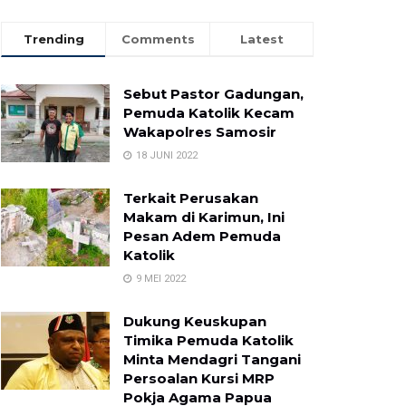
Trending
Comments
Latest
Sebut Pastor Gadungan,
Pemuda Katolik Kecam
Wakapolres Samosir
18 JUNI 2022
Terkait Perusakan
Makam di Karimun, Ini
Pesan Adem Pemuda
Katolik
9 MEI 2022
Dukung Keuskupan
Timika Pemuda Katolik
Minta Mendagri Tangani
Persoalan Kursi MRP
Pokja Agama Papua