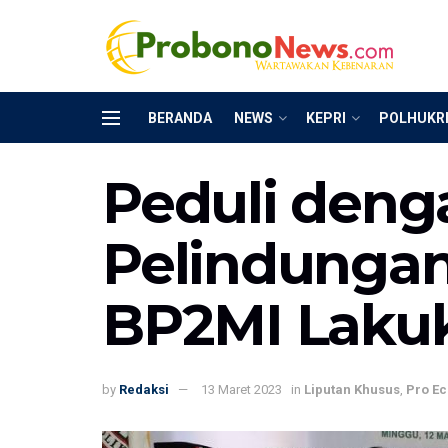
BERANDA
NEWS
KEPRI
POLHUKR
Peduli den
Pelindungan
BP2MI Lakuk
by
Redaksi
13 Maret 2023
in
Liputan Khusus
,
Pro Ec